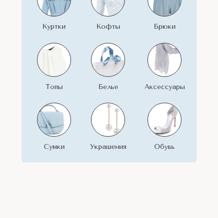
LET'S GO!
LET'S GO!
LET'S GO!
Куртки
Кофты
Брюки
LET'S GO!
LET'S GO!
LET'S GO!
Топы
Белье
Аксессуары
LET'S GO!
LET'S GO!
LET'S GO!
Сумки
Украшения
Обувь