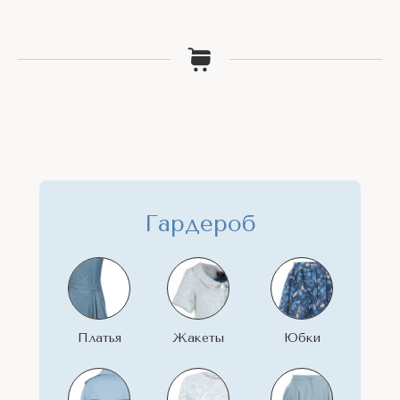
Гардероб
LET'S GO!
LET'S GO!
LET'S GO!
Платья
Жакеты
Юбки