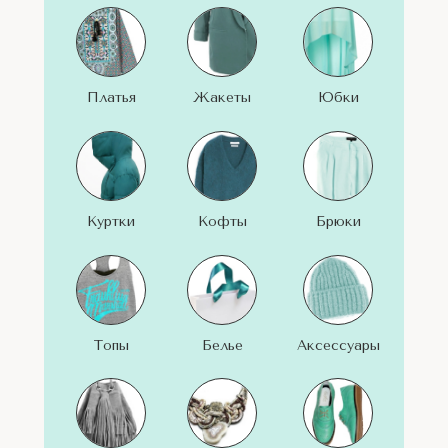
LET'S GO!
LET'S GO!
LET'S GO!
Платья
Жакеты
Юбки
LET'S GO!
LET'S GO!
LET'S GO!
Куртки
Кофты
Брюки
LET'S GO!
LET'S GO!
LET'S GO!
Топы
Белье
Аксессуары
LET'S GO!
LET'S GO!
LET'S GO!